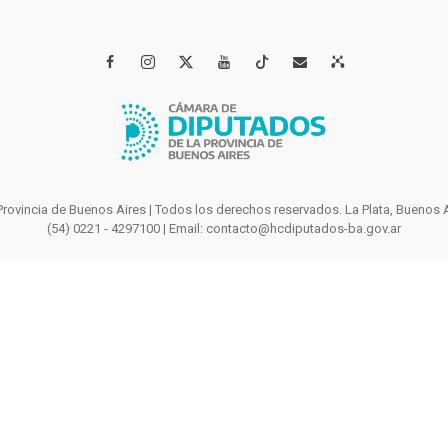




incia de Buenos Aires | Todos los derechos reservados. La Plata, Buenos Aires
(54) 0221 - 4297100 | Email: contacto@hcdiputados-ba.gov.ar