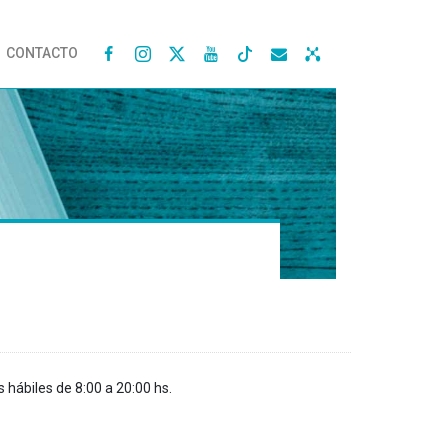
CONTACTO




s hábiles de 8:00 a 20:00 hs.