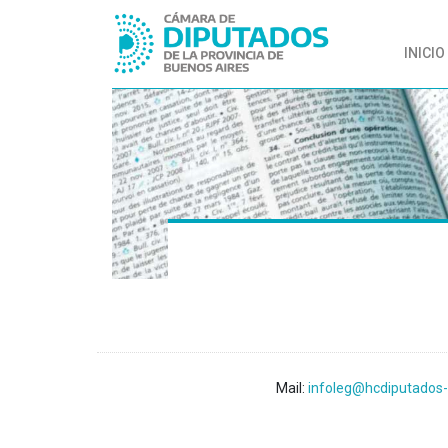
INICIO
Mail:
infoleg@hcdiputados-