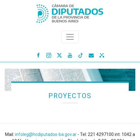




PROYECTOS
Mail:
infoleg@hcdiputados-ba.gov.ar
- Tel: 221 4297100 int: 1042 a