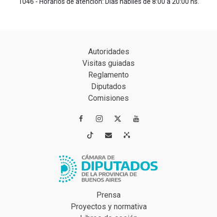
1046 - Horarios de atención: Días hábiles de 8:00 a 20:00 hs.
Autoridades
Visitas guiadas
Reglamento
Diputados
Comisiones




Prensa
Proyectos y normativa