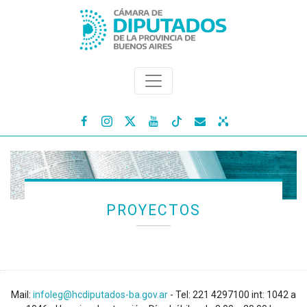




PROYECTOS
Mail:
infoleg@hcdiputados-ba.gov.ar
- Tel: 221 4297100 int: 1042 a