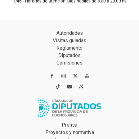
1046 - Horarios de atención: Días hábiles de 8:00 a 20:00 hs.
Autoridades
Visitas guiadas
Reglamento
Diputados
Comisiones




Prensa
Proyectos y normativa