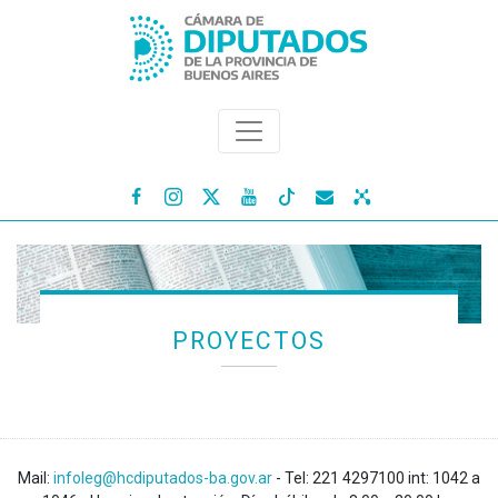




PROYECTOS
Mail:
infoleg@hcdiputados-ba.gov.ar
- Tel: 221 4297100 int: 1042 a