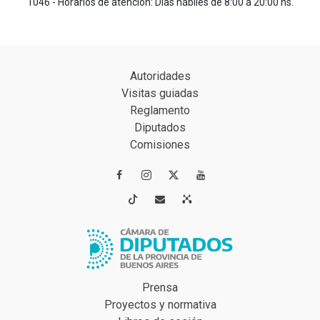
1046 - Horarios de atención: Días hábiles de 8:00 a 20:00 hs.
Autoridades
Visitas guiadas
Reglamento
Diputados
Comisiones




Prensa
Proyectos y normativa