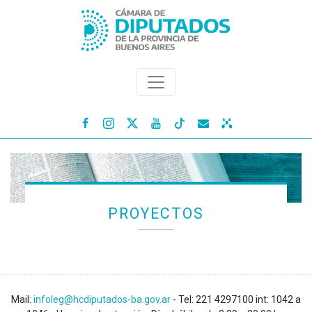




PROYECTOS
Mail:
infoleg@hcdiputados-ba.gov.ar
- Tel: 221 4297100 int: 1042 a