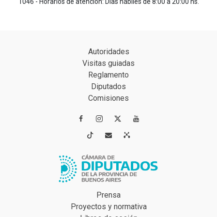
1046 - Horarios de atención: Días hábiles de 8:00 a 20:00 hs.
Autoridades
Visitas guiadas
Reglamento
Diputados
Comisiones




Prensa
Proyectos y normativa