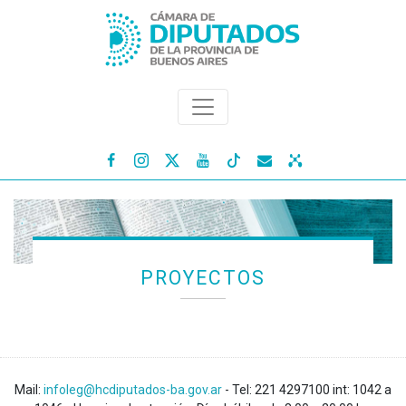




PROYECTOS
Mail:
infoleg@hcdiputados-ba.gov.ar
- Tel: 221 4297100 int: 1042 a