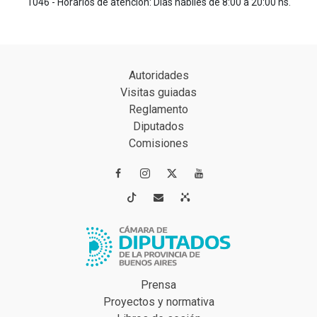
1046 - Horarios de atención: Días hábiles de 8:00 a 20:00 hs.
Autoridades
Visitas guiadas
Reglamento
Diputados
Comisiones




Prensa
Proyectos y normativa