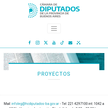




PROYECTOS
Mail:
infoleg@hcdiputados-ba.gov.ar
- Tel: 221 4297100 int: 1042 a