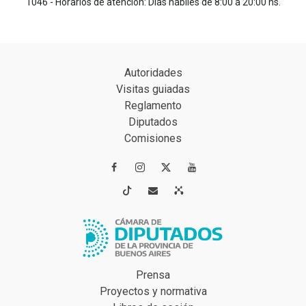
1046 - Horarios de atención: Días hábiles de 8:00 a 20:00 hs.
Autoridades
Visitas guiadas
Reglamento
Diputados
Comisiones




Prensa
Proyectos y normativa