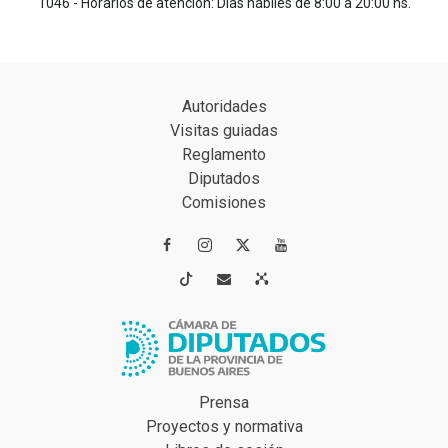
1046 - Horarios de atención: Días hábiles de 8:00 a 20:00 hs.
Autoridades
Visitas guiadas
Reglamento
Diputados
Comisiones




Prensa
Proyectos y normativa