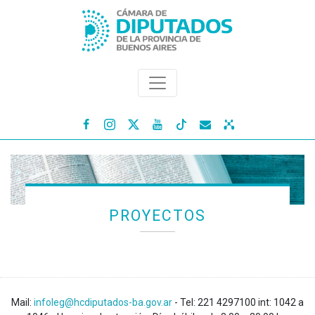




PROYECTOS
Mail:
infoleg@hcdiputados-ba.gov.ar
- Tel: 221 4297100 int: 1042 a