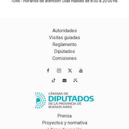
1046 - Horarios de atención: Días hábiles de 8:00 a 20:00 hs.
Autoridades
Visitas guiadas
Reglamento
Diputados
Comisiones




Prensa
Proyectos y normativa