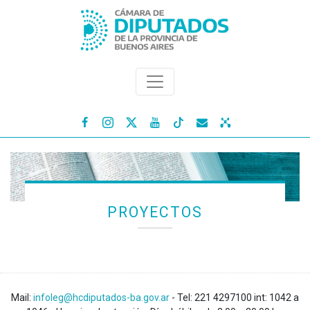




PROYECTOS
Mail:
infoleg@hcdiputados-ba.gov.ar
- Tel: 221 4297100 int: 1042 a