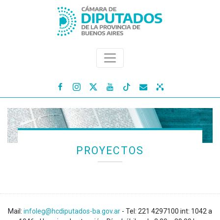




PROYECTOS
Mail:
infoleg@hcdiputados-ba.gov.ar
- Tel: 221 4297100 int: 1042 a