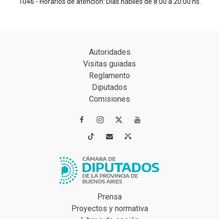
1046 - Horarios de atención: Días hábiles de 8:00 a 20:00 hs.
Autoridades
Visitas guiadas
Reglamento
Diputados
Comisiones




Prensa
Proyectos y normativa