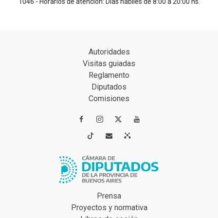
1046 - Horarios de atención: Días hábiles de 8:00 a 20:00 hs.
Autoridades
Visitas guiadas
Reglamento
Diputados
Comisiones




Prensa
Proyectos y normativa