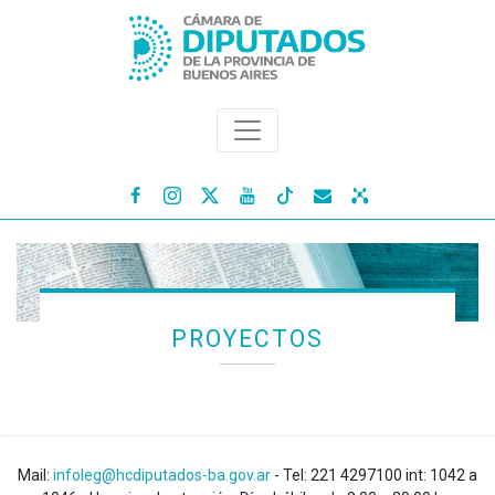




PROYECTOS
Mail:
infoleg@hcdiputados-ba.gov.ar
- Tel: 221 4297100 int: 1042 a