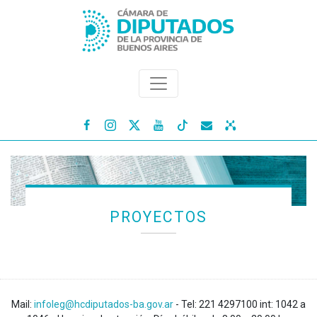




PROYECTOS
Mail:
infoleg@hcdiputados-ba.gov.ar
- Tel: 221 4297100 int: 1042 a