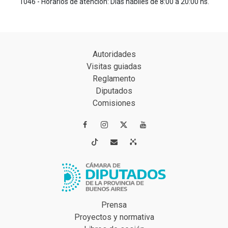
1046 - Horarios de atención: Días hábiles de 8:00 a 20:00 hs.
Autoridades
Visitas guiadas
Reglamento
Diputados
Comisiones




Prensa
Proyectos y normativa