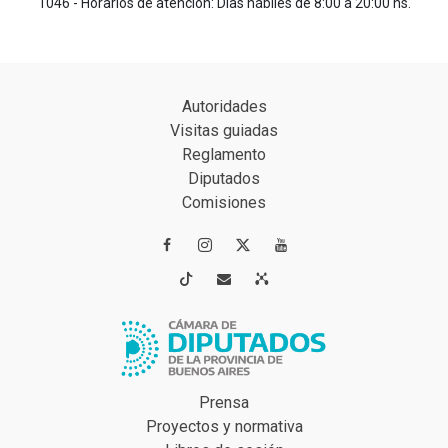
1046 - Horarios de atención: Días hábiles de 8:00 a 20:00 hs.
Autoridades
Visitas guiadas
Reglamento
Diputados
Comisiones




Prensa
Proyectos y normativa