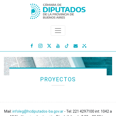




PROYECTOS
Mail:
infoleg@hcdiputados-ba.gov.ar
- Tel: 221 4297100 int: 1042 a