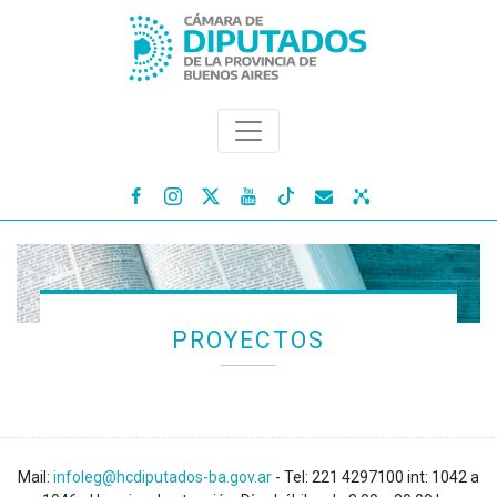




PROYECTOS
Mail:
infoleg@hcdiputados-ba.gov.ar
- Tel: 221 4297100 int: 1042 a