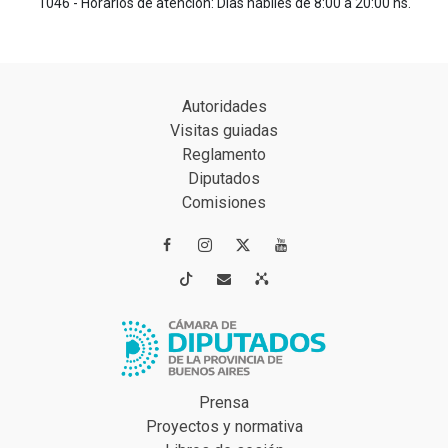
1046 - Horarios de atención: Días hábiles de 8:00 a 20:00 hs.
Autoridades
Visitas guiadas
Reglamento
Diputados
Comisiones




Prensa
Proyectos y normativa