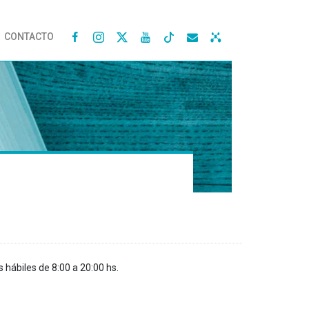
CONTACTO




s hábiles de 8:00 a 20:00 hs.