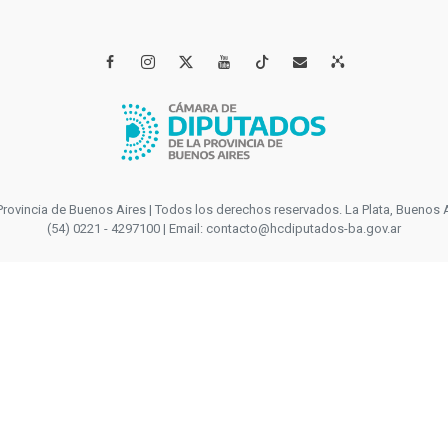




incia de Buenos Aires | Todos los derechos reservados. La Plata, Buenos Aires
(54) 0221 - 4297100 | Email: contacto@hcdiputados-ba.gov.ar