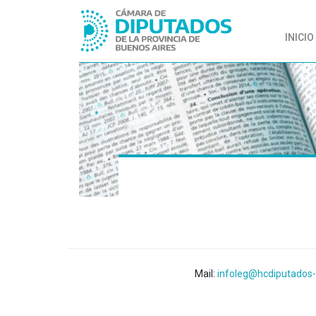
INICIO
Mail:
infoleg@hcdiputados-