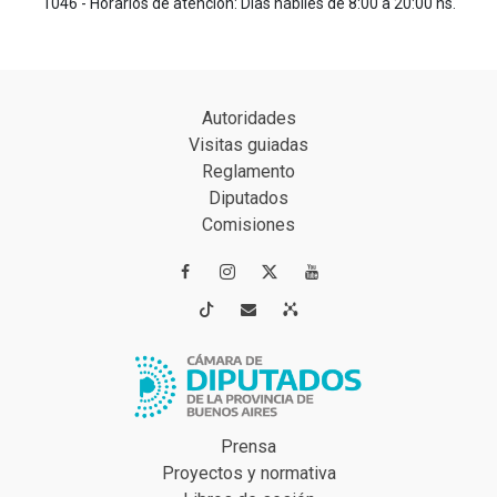
1046 - Horarios de atención: Días hábiles de 8:00 a 20:00 hs.
Autoridades
Visitas guiadas
Reglamento
Diputados
Comisiones




Prensa
Proyectos y normativa