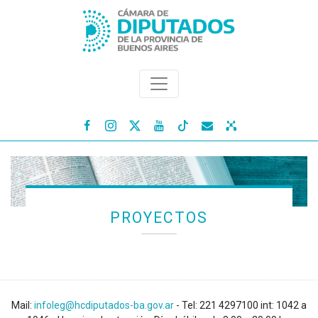




PROYECTOS
Mail:
infoleg@hcdiputados-ba.gov.ar
- Tel: 221 4297100 int: 1042 a