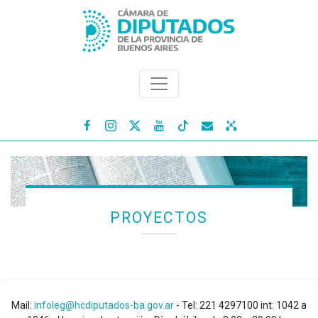




PROYECTOS
Mail:
infoleg@hcdiputados-ba.gov.ar
- Tel: 221 4297100 int: 1042 a