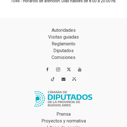
1046 - Horarios de atención: Días hábiles de 8:00 a 20:00 hs.
Autoridades
Visitas guiadas
Reglamento
Diputados
Comisiones




Prensa
Proyectos y normativa