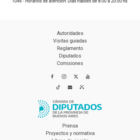
1046 - Horarios de atención: Días hábiles de 8:00 a 20:00 hs.
Autoridades
Visitas guiadas
Reglamento
Diputados
Comisiones




Prensa
Proyectos y normativa