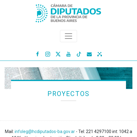




PROYECTOS
Mail:
infoleg@hcdiputados-ba.gov.ar
- Tel: 221 4297100 int: 1042 a