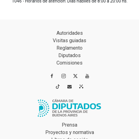
1046 - Horarios de atención: Días hábiles de 8:00 a 20:00 hs.
Autoridades
Visitas guiadas
Reglamento
Diputados
Comisiones




Prensa
Proyectos y normativa