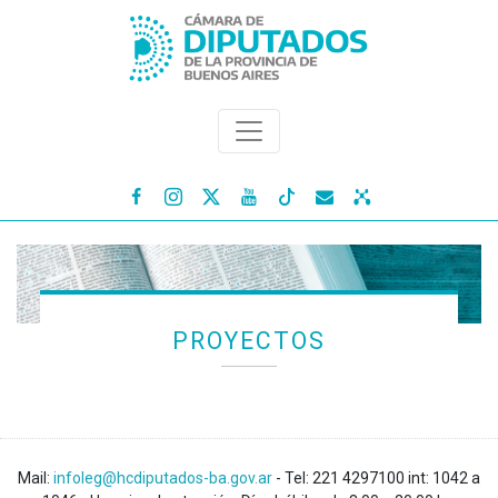




PROYECTOS
Mail:
infoleg@hcdiputados-ba.gov.ar
- Tel: 221 4297100 int: 1042 a