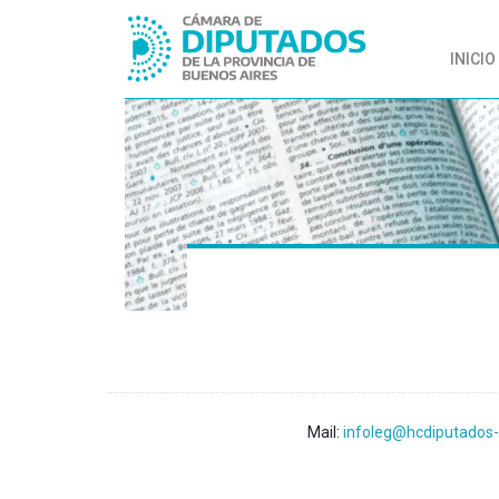
INICIO
Mail:
infoleg@hcdiputados-