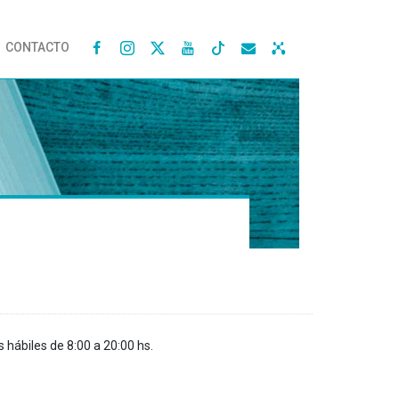
CONTACTO




s hábiles de 8:00 a 20:00 hs.