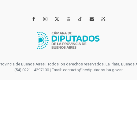




incia de Buenos Aires | Todos los derechos reservados. La Plata, Buenos Aires
(54) 0221 - 4297100 | Email: contacto@hcdiputados-ba.gov.ar