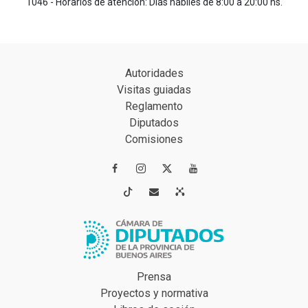
1046 - Horarios de atención: Días hábiles de 8:00 a 20:00 hs.
Autoridades
Visitas guiadas
Reglamento
Diputados
Comisiones




Prensa
Proyectos y normativa