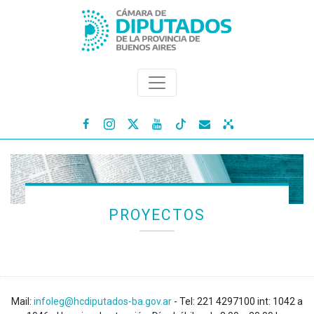




PROYECTOS
Mail:
infoleg@hcdiputados-ba.gov.ar
- Tel: 221 4297100 int: 1042 a