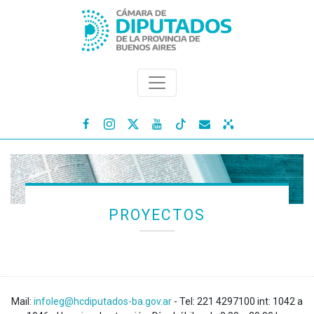




PROYECTOS
Mail:
infoleg@hcdiputados-ba.gov.ar
- Tel: 221 4297100 int: 1042 a