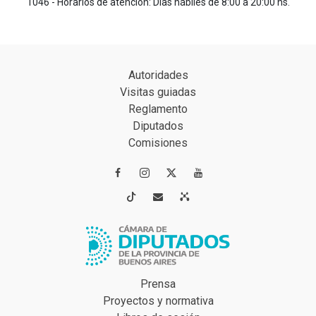
1046 - Horarios de atención: Días hábiles de 8:00 a 20:00 hs.
Autoridades
Visitas guiadas
Reglamento
Diputados
Comisiones




Prensa
Proyectos y normativa