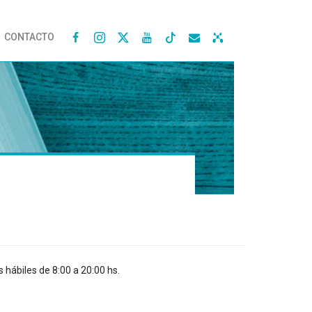
CONTACTO




s hábiles de 8:00 a 20:00 hs.