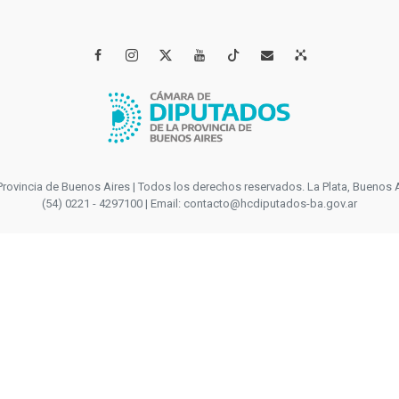




incia de Buenos Aires | Todos los derechos reservados. La Plata, Buenos Aires
(54) 0221 - 4297100 | Email: contacto@hcdiputados-ba.gov.ar