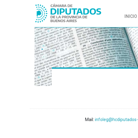
INICIO
Mail:
infoleg@hcdiputados-