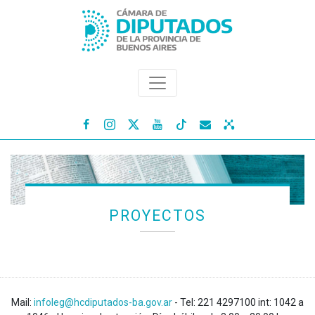




PROYECTOS
Mail:
infoleg@hcdiputados-ba.gov.ar
- Tel: 221 4297100 int: 1042 a