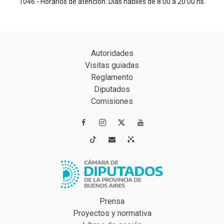
1046 - Horarios de atención: Días hábiles de 8:00 a 20:00 hs.
Autoridades
Visitas guiadas
Reglamento
Diputados
Comisiones




Prensa
Proyectos y normativa