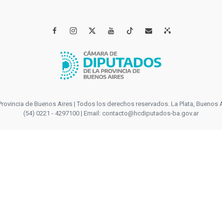




incia de Buenos Aires | Todos los derechos reservados. La Plata, Buenos Aires
(54) 0221 - 4297100 | Email: contacto@hcdiputados-ba.gov.ar