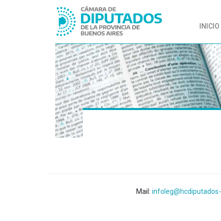
INICIO
Mail:
infoleg@hcdiputados-