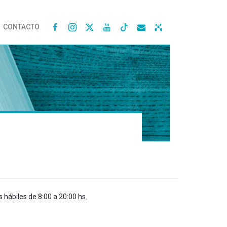
CONTACTO




s hábiles de 8:00 a 20:00 hs.