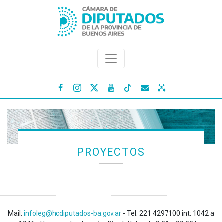




PROYECTOS
Mail:
infoleg@hcdiputados-ba.gov.ar
- Tel: 221 4297100 int: 1042 a