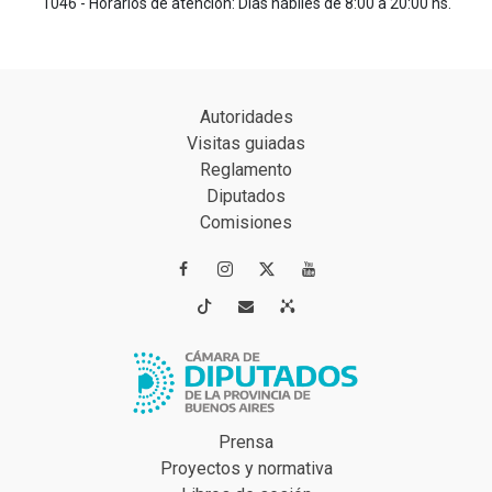
1046 - Horarios de atención: Días hábiles de 8:00 a 20:00 hs.
Autoridades
Visitas guiadas
Reglamento
Diputados
Comisiones




Prensa
Proyectos y normativa