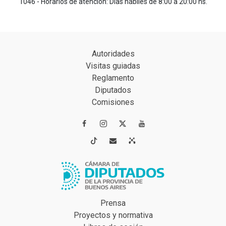
1046 - Horarios de atención: Días hábiles de 8:00 a 20:00 hs.
Autoridades
Visitas guiadas
Reglamento
Diputados
Comisiones




Prensa
Proyectos y normativa