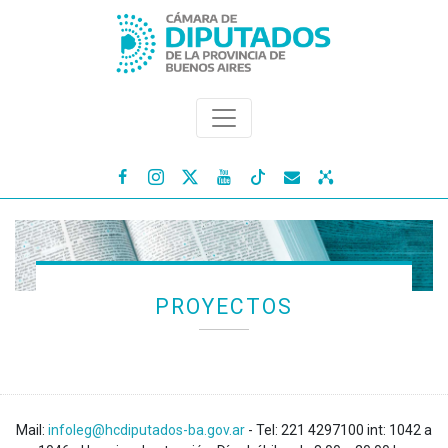




PROYECTOS
Mail:
infoleg@hcdiputados-ba.gov.ar
- Tel: 221 4297100 int: 1042 a