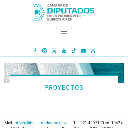




PROYECTOS
Mail:
infoleg@hcdiputados-ba.gov.ar
- Tel: 221 4297100 int: 1042 a