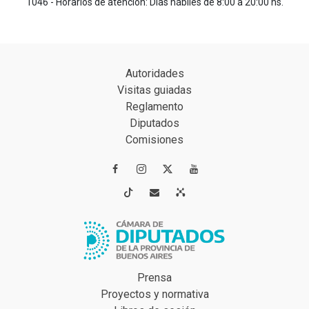
1046 - Horarios de atención: Días hábiles de 8:00 a 20:00 hs.
Autoridades
Visitas guiadas
Reglamento
Diputados
Comisiones




Prensa
Proyectos y normativa