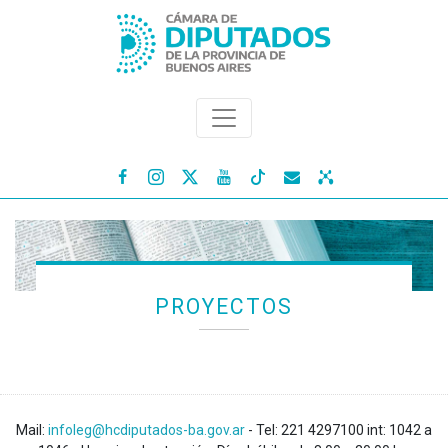




PROYECTOS
Mail:
infoleg@hcdiputados-ba.gov.ar
- Tel: 221 4297100 int: 1042 a