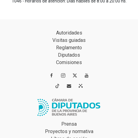
1046 - Horarios de atención: Días hábiles de 8:00 a 20:00 hs.
Autoridades
Visitas guiadas
Reglamento
Diputados
Comisiones




Prensa
Proyectos y normativa