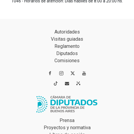
1046 - Horarios de atención: Días hábiles de 8:00 a 20:00 hs.
Autoridades
Visitas guiadas
Reglamento
Diputados
Comisiones




Prensa
Proyectos y normativa