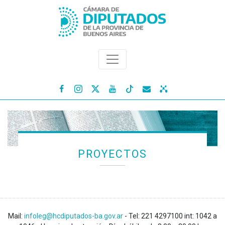




PROYECTOS
Mail:
infoleg@hcdiputados-ba.gov.ar
- Tel: 221 4297100 int: 1042 a