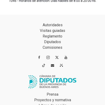
1046 - Horarios de atención: Días hábiles de 8:00 a 20:00 hs.
Autoridades
Visitas guiadas
Reglamento
Diputados
Comisiones




Prensa
Proyectos y normativa