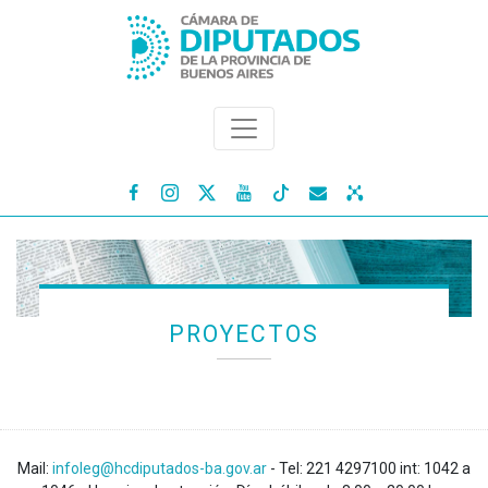




PROYECTOS
Mail:
infoleg@hcdiputados-ba.gov.ar
- Tel: 221 4297100 int: 1042 a