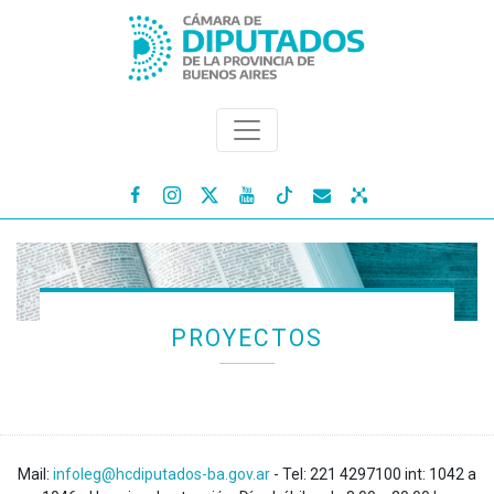




PROYECTOS
Mail:
infoleg@hcdiputados-ba.gov.ar
- Tel: 221 4297100 int: 1042 a