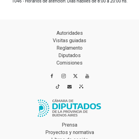
1046 - Horarios de atención: Días hábiles de 8:00 a 20:00 hs.
Autoridades
Visitas guiadas
Reglamento
Diputados
Comisiones




Prensa
Proyectos y normativa