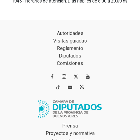
1046 - Horarios de atención: Días hábiles de 8:00 a 20:00 hs.
Autoridades
Visitas guiadas
Reglamento
Diputados
Comisiones




Prensa
Proyectos y normativa