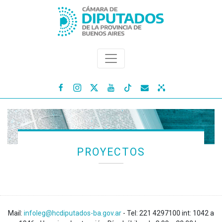




PROYECTOS
Mail:
infoleg@hcdiputados-ba.gov.ar
- Tel: 221 4297100 int: 1042 a