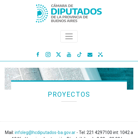




PROYECTOS
Mail:
infoleg@hcdiputados-ba.gov.ar
- Tel: 221 4297100 int: 1042 a