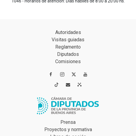
1046 - Horarios de atención: Días hábiles de 8:00 a 20:00 hs.
Autoridades
Visitas guiadas
Reglamento
Diputados
Comisiones




Prensa
Proyectos y normativa