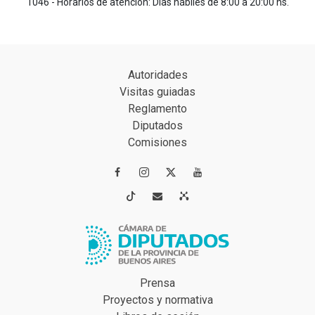
1046 - Horarios de atención: Días hábiles de 8:00 a 20:00 hs.
Autoridades
Visitas guiadas
Reglamento
Diputados
Comisiones




Prensa
Proyectos y normativa