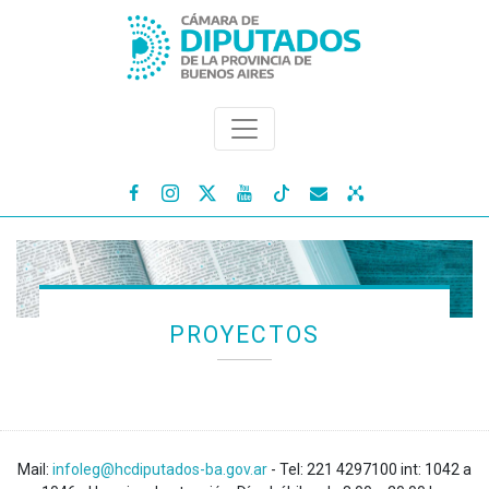




PROYECTOS
Mail:
infoleg@hcdiputados-ba.gov.ar
- Tel: 221 4297100 int: 1042 a