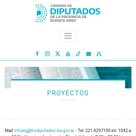




PROYECTOS
Mail:
infoleg@hcdiputados-ba.gov.ar
- Tel: 221 4297100 int: 1042 a