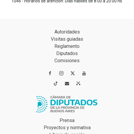
1046 - Horarios de atención: Días hábiles de 8:00 a 20:00 hs.
Autoridades
Visitas guiadas
Reglamento
Diputados
Comisiones




Prensa
Proyectos y normativa