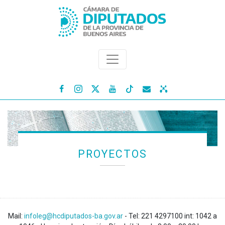




PROYECTOS
Mail:
infoleg@hcdiputados-ba.gov.ar
- Tel: 221 4297100 int: 1042 a