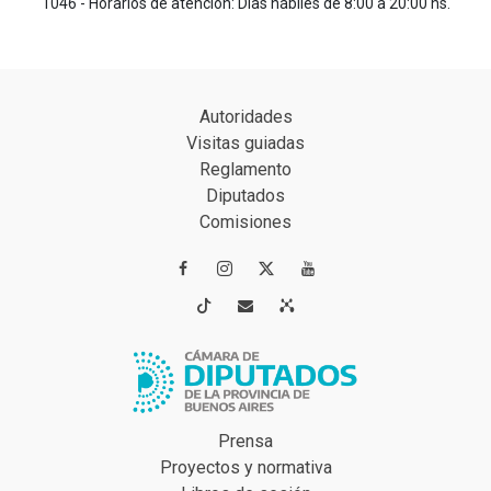
1046 - Horarios de atención: Días hábiles de 8:00 a 20:00 hs.
Autoridades
Visitas guiadas
Reglamento
Diputados
Comisiones




Prensa
Proyectos y normativa