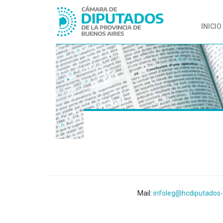
INICIO
Mail:
infoleg@hcdiputados-