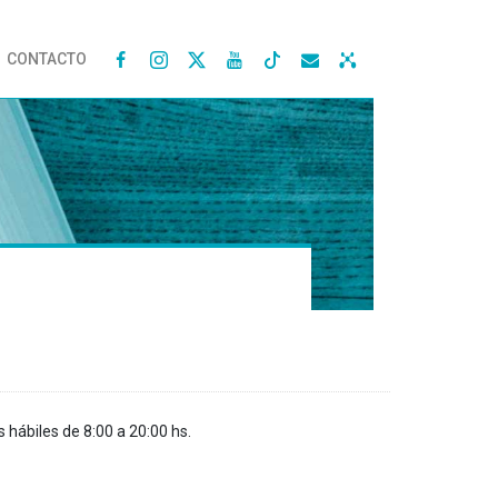
CONTACTO




s hábiles de 8:00 a 20:00 hs.