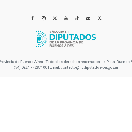




incia de Buenos Aires | Todos los derechos reservados. La Plata, Buenos Aires
(54) 0221 - 4297100 | Email: contacto@hcdiputados-ba.gov.ar