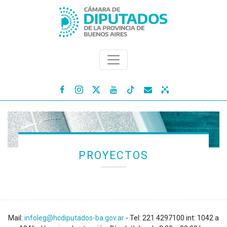




PROYECTOS
Mail:
infoleg@hcdiputados-ba.gov.ar
- Tel: 221 4297100 int: 1042 a