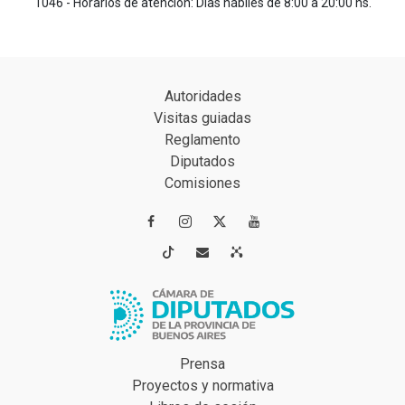
1046 - Horarios de atención: Días hábiles de 8:00 a 20:00 hs.
Autoridades
Visitas guiadas
Reglamento
Diputados
Comisiones




Prensa
Proyectos y normativa