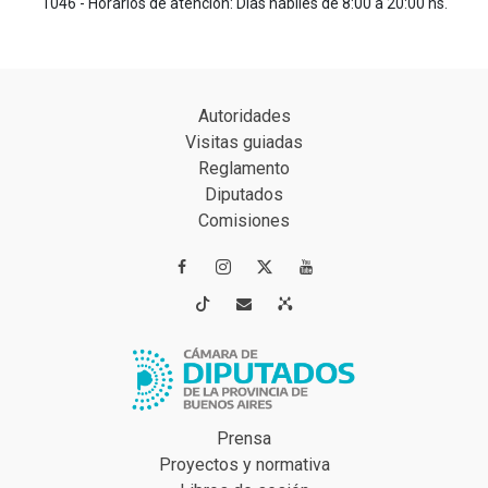
1046 - Horarios de atención: Días hábiles de 8:00 a 20:00 hs.
Autoridades
Visitas guiadas
Reglamento
Diputados
Comisiones




Prensa
Proyectos y normativa