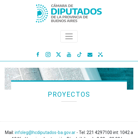




PROYECTOS
Mail:
infoleg@hcdiputados-ba.gov.ar
- Tel: 221 4297100 int: 1042 a