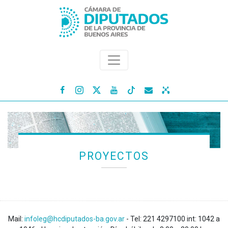




PROYECTOS
Mail:
infoleg@hcdiputados-ba.gov.ar
- Tel: 221 4297100 int: 1042 a