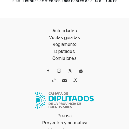
1046 - Horarios de atención: Días hábiles de 8:00 a 20:00 hs.
Autoridades
Visitas guiadas
Reglamento
Diputados
Comisiones




Prensa
Proyectos y normativa