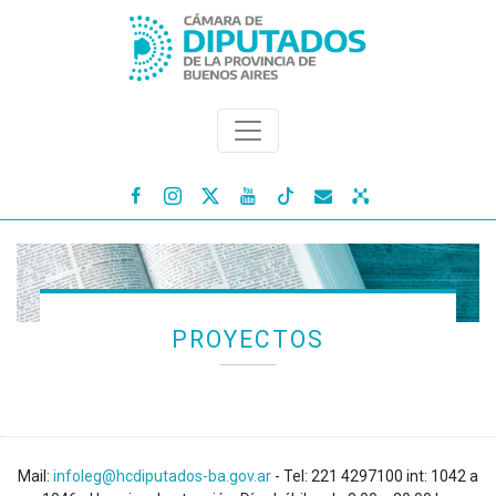




PROYECTOS
Mail:
infoleg@hcdiputados-ba.gov.ar
- Tel: 221 4297100 int: 1042 a