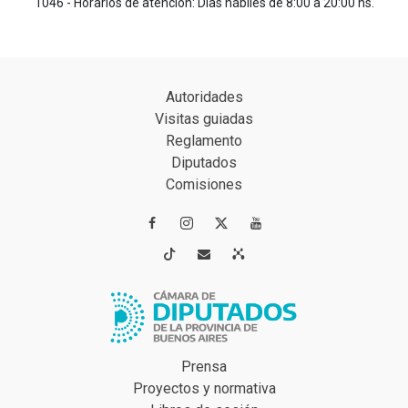
1046 - Horarios de atención: Días hábiles de 8:00 a 20:00 hs.
Autoridades
Visitas guiadas
Reglamento
Diputados
Comisiones




Prensa
Proyectos y normativa