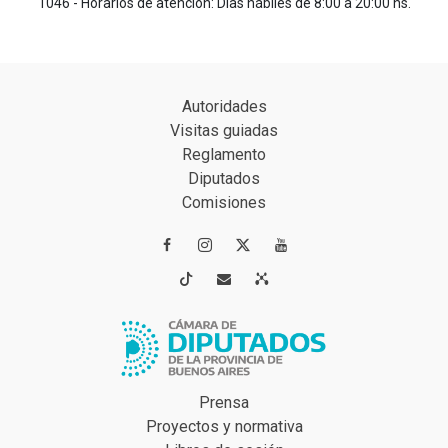
1046 - Horarios de atención: Días hábiles de 8:00 a 20:00 hs.
Autoridades
Visitas guiadas
Reglamento
Diputados
Comisiones




Prensa
Proyectos y normativa