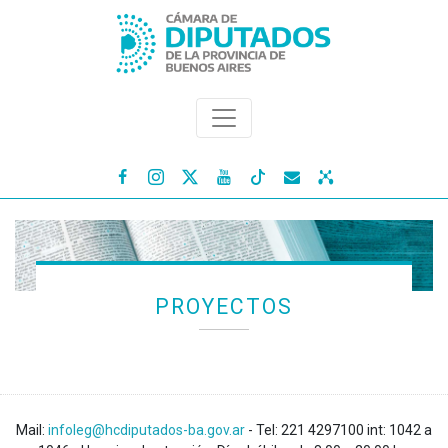




PROYECTOS
Mail:
infoleg@hcdiputados-ba.gov.ar
- Tel: 221 4297100 int: 1042 a