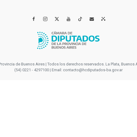




incia de Buenos Aires | Todos los derechos reservados. La Plata, Buenos Aires
(54) 0221 - 4297100 | Email: contacto@hcdiputados-ba.gov.ar