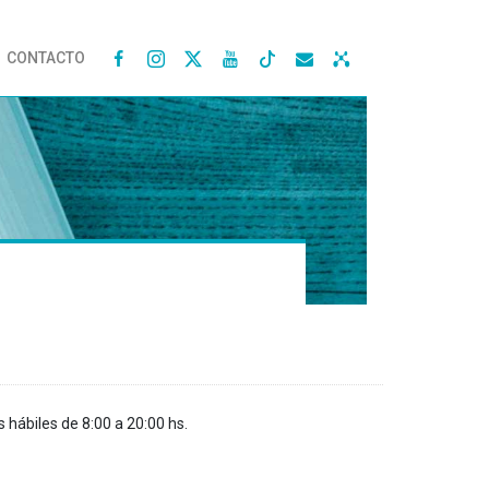
CONTACTO




s hábiles de 8:00 a 20:00 hs.