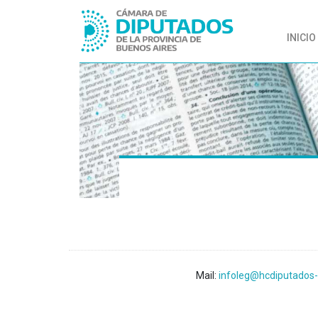
INICIO
Mail:
infoleg@hcdiputados-