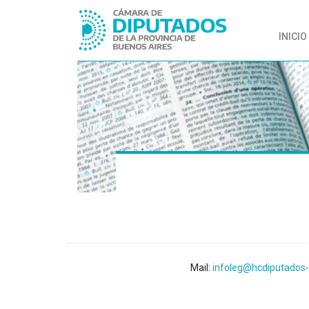
INICIO
Mail:
infoleg@hcdiputados-