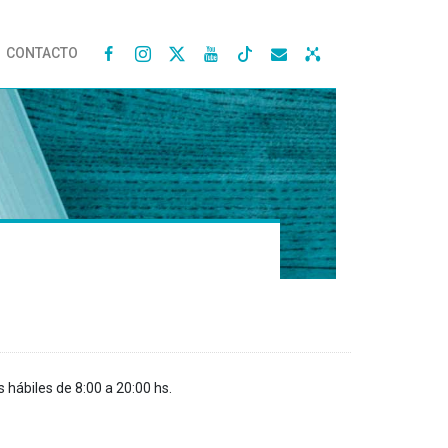
CONTACTO




s hábiles de 8:00 a 20:00 hs.