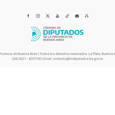




incia de Buenos Aires | Todos los derechos reservados. La Plata, Buenos Aires
(54) 0221 - 4297100 | Email: contacto@hcdiputados-ba.gov.ar