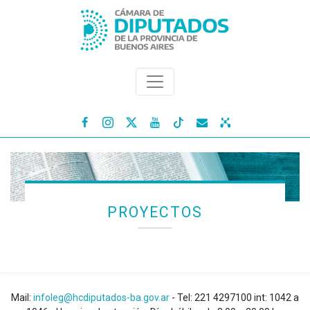




PROYECTOS
Mail:
infoleg@hcdiputados-ba.gov.ar
- Tel: 221 4297100 int: 1042 a