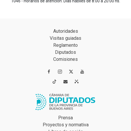
1046 - Horarios de atención: Días hábiles de 8:00 a 20:00 hs.
Autoridades
Visitas guiadas
Reglamento
Diputados
Comisiones




Prensa
Proyectos y normativa