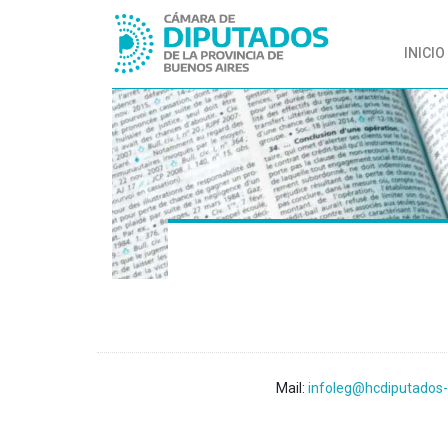
INICIO
Mail:
infoleg@hcdiputados-