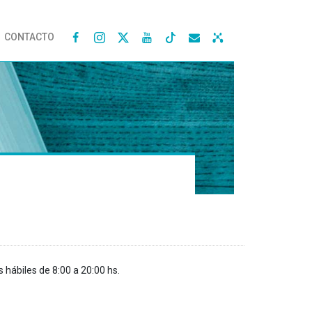
CONTACTO




s hábiles de 8:00 a 20:00 hs.