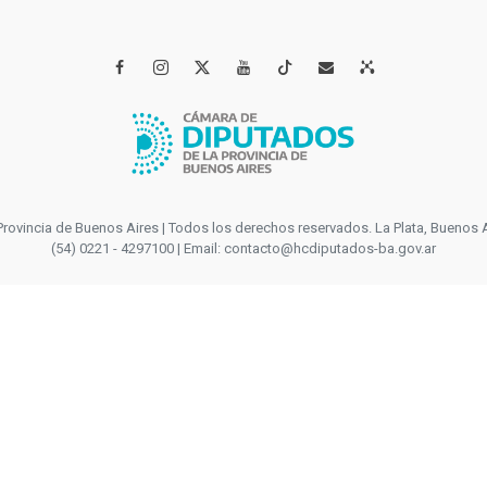




incia de Buenos Aires | Todos los derechos reservados. La Plata, Buenos Aires
(54) 0221 - 4297100 | Email: contacto@hcdiputados-ba.gov.ar