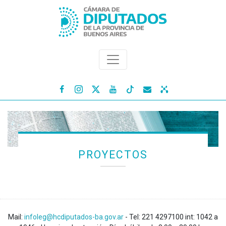




PROYECTOS
Mail:
infoleg@hcdiputados-ba.gov.ar
- Tel: 221 4297100 int: 1042 a