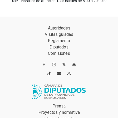
1046 - Horarios de atención: Días hábiles de 8:00 a 20:00 hs.
Autoridades
Visitas guiadas
Reglamento
Diputados
Comisiones




Prensa
Proyectos y normativa