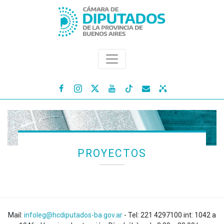




PROYECTOS
Mail:
infoleg@hcdiputados-ba.gov.ar
- Tel: 221 4297100 int: 1042 a