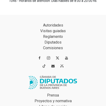
1046 - Horarios de atención: Días hábiles de 8:00 a 20:00 hs.
Autoridades
Visitas guiadas
Reglamento
Diputados
Comisiones




Prensa
Proyectos y normativa