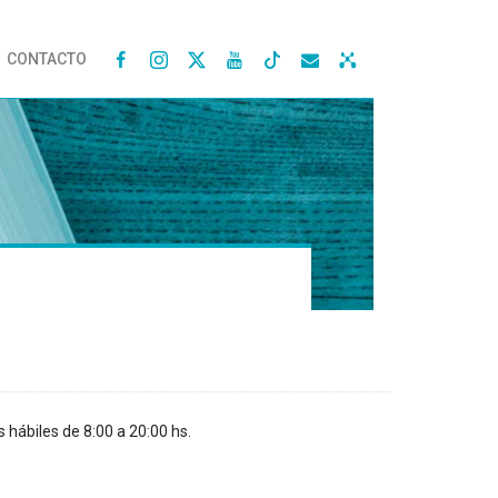
CONTACTO




s hábiles de 8:00 a 20:00 hs.