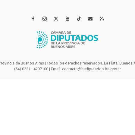




incia de Buenos Aires | Todos los derechos reservados. La Plata, Buenos Aires
(54) 0221 - 4297100 | Email: contacto@hcdiputados-ba.gov.ar