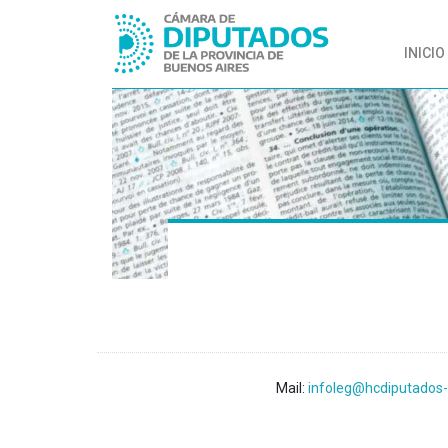
INICIO
Mail:
infoleg@hcdiputados-